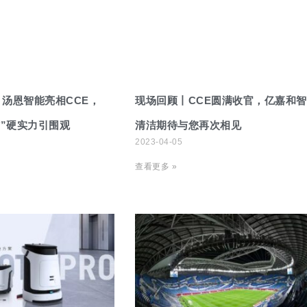
汤恩智能亮相CCE，
现场回顾丨CCE圆满收官，亿嘉和
洁”硬实力引围观
清洁期待与您再次相见
2023-04-05
查看更多 »