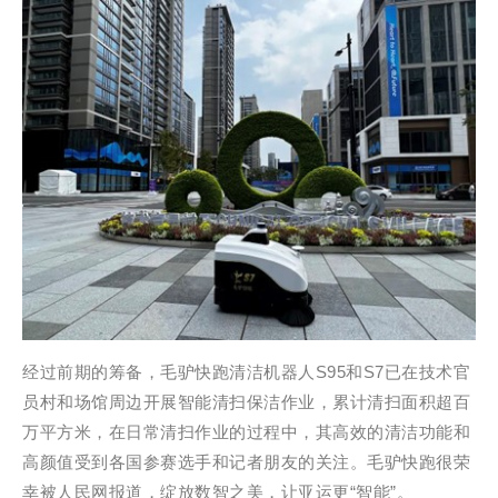
经过前期的筹备，毛驴快跑清洁机器人S95和S7已在技术官
员村和场馆周边开展智能清扫保洁作业，累计清扫面积超百
万平方米，在日常清扫作业的过程中，其高效的清洁功能和
高颜值受到各国参赛选手和记者朋友的关注。毛驴快跑很荣
幸被人民网报道，绽放数智之美，让亚运更“智能”。