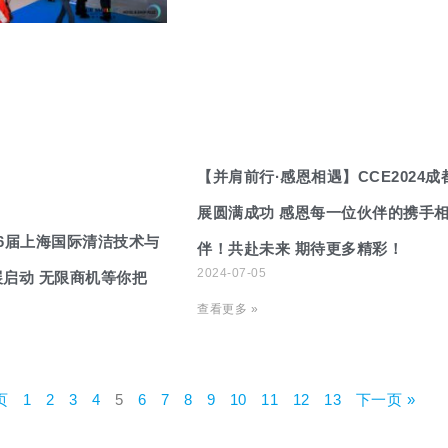
【并肩前行·感恩相遇】CCE2024成
展圆满成功 感恩每一位伙伴的携手
6届上海国际清洁技术与
伴！共赴未来 期待更多精彩！
2024-07-05
启动 无限商机等你把
查看更多 »
页
1
2
3
4
5
6
7
8
9
10
11
12
13
下一页 »