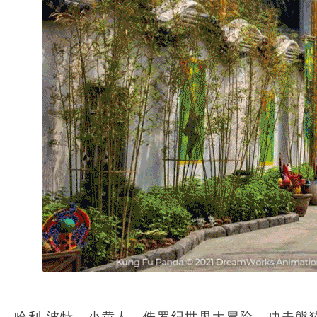
哈利·波特、小黄人、侏罗纪世界大冒险、功夫熊