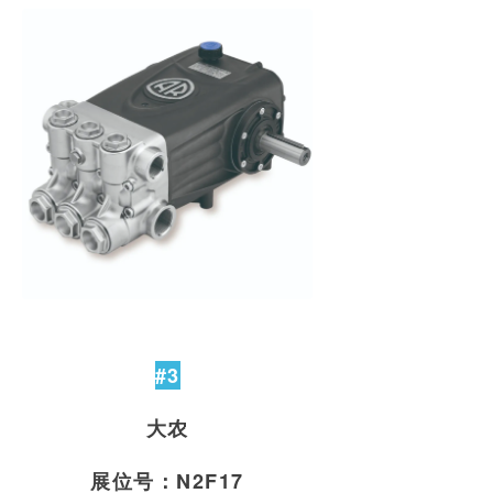
#3
大农
展位号：N2F17