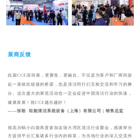
——罗志雄 佛山市环卫清洁行业协会 | 会长
我们热烈祝贺2024CCE深圳国际清洁设备与技
术展览会圆满结束！
展商反馈
这次展会不仅是一场技术与产品的盛典，更是一
此届CCE深圳展，更聚焦，更融合。不仅是为客户和厂商间架
次我们行业智慧与经验的结晶展现。我们在这裡
见证了前沿科技的誔生，感受到了创新精神的不
起一座彼此链接的桥梁，也是清洁同行们互相交流和学习的舞
断涌进，更结识了众多行业志同道合的伙伴。未
台。这次盛大的展览活动也一定会促进中国清洁行业的快速，
来，我们期待与CCE保持紧密合作，共同探索
健康发展！祝CCE越办越好！
环境卫生行业的未来趋势，推动本行业的持续健
——张盼 坦能清洁系统设备（上海）有限公司 | 销售总监
康发展。
很高兴蜗小白能再度参加这场大湾区清洁行业聚会，感谢举办
方提供平台汇集诸多行业内的精英，为当地行业的深入交流作