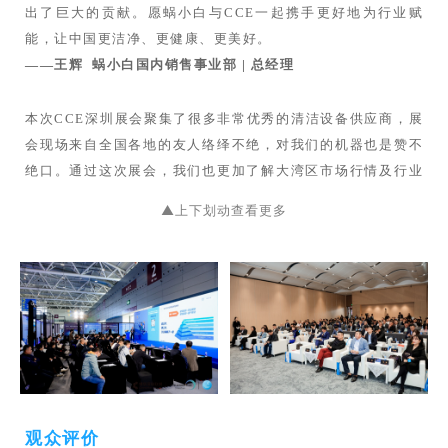
——潘岳忠 中国香港清洁商会 | 总干事
出了巨大的贡献。愿蜗小白与CCE一起携手更好地为行业赋
能，让中国更洁净、更健康、更美好。
——王辉 蜗小白国内销售事业部 | 总经理
本次CCE深圳展会聚集了很多非常优秀的清洁设备供应商，展
会现场来自全国各地的友人络绎不绝，对我们的机器也是赞不
绝口。通过这次展会，我们也更加了解大湾区市场行情及行业
发展趋势，希望未来和CCE一起继续砥砺前行，为打造一个清
▲上下划动查看更多
洁干净的世界而持续努力！
——邵小侠 苏州百汰清洁设备有限公司 | 总经理
观众评价